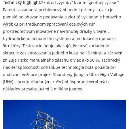
Technický highlight:
Skok od „výroby“ k „inteligentnej výrobe“‌
Patent sa zaoberá problémovými bodmi priemyslu, ako je
pomalé polohovanie podávania a zložité vykladanie hotového
výrobku pri tradičnom spracovaní oceľových rúr
prostredníctvom inovatívne navrhnutej drážky v tvare L,
hydraulického pohonného systému a modulárnej upínacej
štruktúry. Testovacie údaje ukazujú, že nové zariadenie
skracuje čas spracovania jedného kusu na 15 minút a zároveň
znižuje riziko manuálneho zásahu o viac ako 50 %. Technický
riaditeľ spoločnosti odhalil, že technológia bola použitá pri
dodávaní veží pre projekt Shandong-Jiangsu Ultra-High Voltage
(UHV) s predpokladanými ročnými úsporami výrobných
nákladov presahujúcimi 3 milióny juanov.