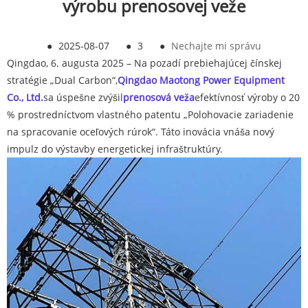
výrobu prenosovej veže
●
2025-08-07
●
3
●
Nechajte mi správu
Qingdao, 6. augusta 2025‌ – Na pozadí prebiehajúcej čínskej
stratégie „Dual Carbon“,
Qingdao Maotong Power Equipment
Co., Ltd.
sa úspešne zvýšil
prenosová veža
efektívnosť výroby o 20
% prostredníctvom vlastného patentu „Polohovacie zariadenie
na spracovanie oceľových rúrok“. Táto inovácia vnáša nový
impulz do výstavby energetickej infraštruktúry.