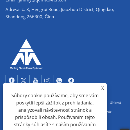
Adresa: č. 8, Hengrui Road, Jiaozhou District, Qingdao,
Shandong 266300, Čína
X
Súbory cookie používame, aby sme vám
poskytli lepší zážitok z prehliadania,
Copyright © 2022 Qingdao Maotong Power Equipment Co., Ltd. - Uhlová
analyzovali návštevnosť stránok a
oceľová veža, oceľová konštrukcia rozvodne, veža z oceľových rúr -
prispôsobili obsah. Používaním tejto
Všetky práva vyhradené.
stránky súhlasíte s naším používaním