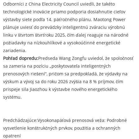
Odborníci z China Electricity Council uviedli, že takéto
technologické inovácie priamo podporia dosiahnutie cieľov
výstavby siete podľa 14. päťročného plánu. Maotong Power
plánuje uviesť do prevádzky inteligentnú zváraciu výrobnú
linku v štvrtom štvrťroku 2025, čím ďalej reaguje na národné
požiadavky na nízkouhlíkové a vysokoúčinné energetické
zariadenia.
Pohľad dopredu:
Predseda Wang Zongfu uviedol, že spoločnosť
sa zameria na pozíciu „poskytovateľa inteligentných
prenosových riešení“, pričom sa predpokladá, že výdavky na
výskum a vývoj sa do roku 2026 zvýšia na 8 % príjmov, čím
prispeje sila Jiaozhou k výstavbe nového energetického
systému.
Predchádzajúce:
Vysokonapäťová prenosová veža: Podrobné
vysvetlenie konštrukčných prvkov, použitia a ochranných
opatrení