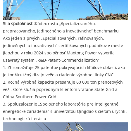
Sila spoločnosti:
Kódex rastu „špecializovaného, ​​
prepracovaného, ​​jedinečného a inovatívneho“ benchmarku‌
Ako jeden z prvých „špecializovaných, rafinovaných,
jedinečných a inovatívnych“ certifikovaných podnikov v meste
Jiaozhou v roku 2024 spoločnosť Maotong Power vytvorila
uzavretý systém „R&D-Patent-Commercialization“:
1. Zhromažďuje 25 patentov pokrývajúcich kľúčové oblasti, ako
je konštrukčný dizajn veže a riadenie výrobnej linky CNC
2. Ročná výrobná kapacita presahuje 60 000 ton prenosových
veží, ktoré slúžia popredným klientom vrátane State Grid a
China Southern Power Grid
3. Spoluzaloženie „Spoločného laboratória pre inteligentné
energetické zariadenia“ s univerzitou Qingdao s cieľom urýchliť
technologickú iteráciu