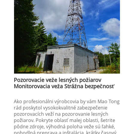
Pozorovacie veže lesných požiarov
Monitorovacia veža Strážna bezpečnosť
Ako profesionálni výrobcovia by vám Mao Tong
rád poskytol vysokokvalitné zabezpečenie
pozorovacích veží na pozorovanie lesných
požiarov. Pokryte oblasť malej oblasti, šetrite
pôdne zdroje, výhodná poloha veže sú ľahké,
pohodlná preprava a inštalácia, krátky časový