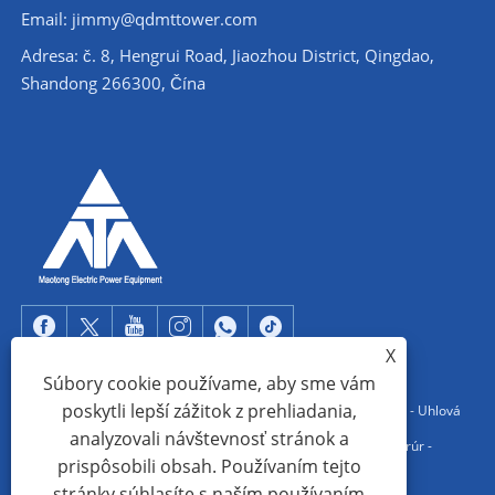
Email: jimmy@qdmttower.com
Adresa: č. 8, Hengrui Road, Jiaozhou District, Qingdao,
Shandong 266300, Čína
X
Súbory cookie používame, aby sme vám
poskytli lepší zážitok z prehliadania,
Copyright © 2022 Qingdao Maotong Power Equipment Co., Ltd. - Uhlová
analyzovali návštevnosť stránok a
oceľová veža, oceľová konštrukcia rozvodne, veža z oceľových rúr -
prispôsobili obsah. Používaním tejto
Všetky práva vyhradené.
stránky súhlasíte s naším používaním