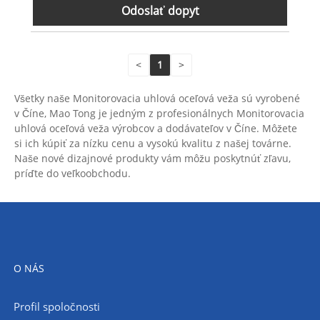
Odoslať dopyt
<
1
>
Všetky naše Monitorovacia uhlová oceľová veža sú vyrobené
v Číne, Mao Tong je jedným z profesionálnych Monitorovacia
uhlová oceľová veža výrobcov a dodávateľov v Číne. Môžete
si ich kúpiť za nízku cenu a vysokú kvalitu z našej továrne.
Naše nové dizajnové produkty vám môžu poskytnúť zľavu,
príďte do veľkoobchodu.
O NÁS
Profil spoločnosti