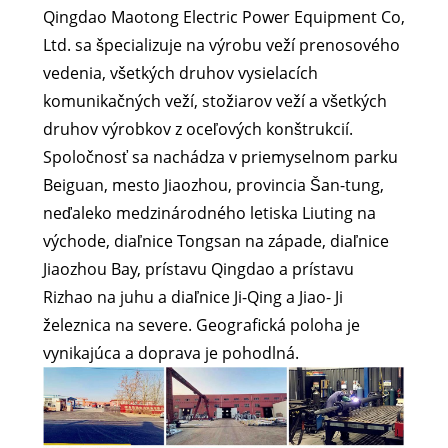
Qingdao Maotong Electric Power Equipment Co,
Ltd. sa špecializuje na výrobu veží prenosového
vedenia, všetkých druhov vysielacích
komunikačných veží, stožiarov veží a všetkých
druhov výrobkov z oceľových konštrukcií.
Spoločnosť sa nachádza v priemyselnom parku
Beiguan, mesto Jiaozhou, provincia Šan-tung,
neďaleko medzinárodného letiska Liuting na
východe, diaľnice Tongsan na západe, diaľnice
Jiaozhou Bay, prístavu Qingdao a prístavu
Rizhao na juhu a diaľnice Ji-Qing a Jiao- Ji
železnica na severe. Geografická poloha je
vynikajúca a doprava je pohodlná.