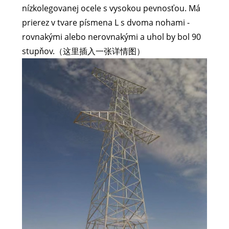
nízkolegovanej ocele s vysokou pevnosťou. Má
prierez v tvare písmena L s dvoma nohami -
rovnakými alebo nerovnakými a uhol by bol 90
stupňov.（这里插入一张详情图）