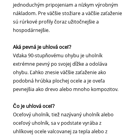
jednoduchým pripojeniam a nízkym výrobným
nákladom. Pre väčšie stožiare a väčšie zaťaženie
sú rúrkové profily čoraz užitočnejšie a
hospodárnejšie.
Aká pevná je uhlová oceľ?
Vďaka 90-stupňovému ohybu je uholník
extrémne pevný po svojej dĺžke a odoláva
ohybu. Ľahko znesie väčšie zaťaženie ako
podobná hrúbka plochej ocele a je oveľa
pevnejšia ako drevo alebo mnoho kompozitov.
Čo je uhlová oceľ?
Oceľový uholník, tiež nazývaný uholník alebo
oceľový uholník, sa v podstate vyrába z
uhlíkovej ocele valcovanej za tepla alebo z