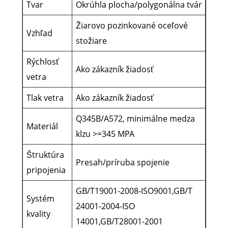
Tvar
Okrúhla plocha/polygonálna tvár
Žiarovo pozinkované oceľové
Vzhľad
stožiare
Rýchlosť
Ako zákazník žiadosť
vetra
Tlak vetra
Ako zákazník žiadosť
Q345B/A572, minimálne medza
Materiál
klzu >=345 MPA
Štruktúra
Presah/príruba spojenie
pripojenia
GB/T19001-2008-ISO9001,GB/T
Systém
24001-2004-ISO
kvality
14001,GB/T28001-2001