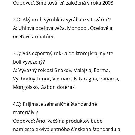
Odpoveď: Sme továreň založená v roku 2008.
2.Q: Aký druh výrobkov vyrábate v továrni？
A; Uhlová oceľová veža, Monopol, Oceľové a
oceľové armatúry.
3.Q: Váš exportný rok? a do ktorej krajiny ste
boli vyvezený?
A: Vývozný rok asi 6 rokov, Malajzia, Barma,
Východný Timor, Vietnam, Nikaragua, Panama,
Mongolsko, Gabon doteraz.
4.Q: Prijímate zahraničné štandardné
materiály？
Odpoveď: Áno, väčšina produktov bude
namiesto ekvivalentného čínskeho štandardu a