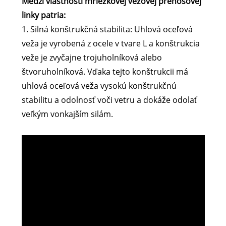
Medzi vlastnosti mriežkovej vežovej prenosovej
linky patria:
1. Silná konštrukčná stabilita: Uhlová oceľová
veža je vyrobená z ocele v tvare L a konštrukcia
veže je zvyčajne trojuholníková alebo
štvoruholníková. Vďaka tejto konštrukcii má
uhlová oceľová veža vysokú konštrukčnú
stabilitu a odolnosť voči vetru a dokáže odolať
veľkým vonkajším silám.