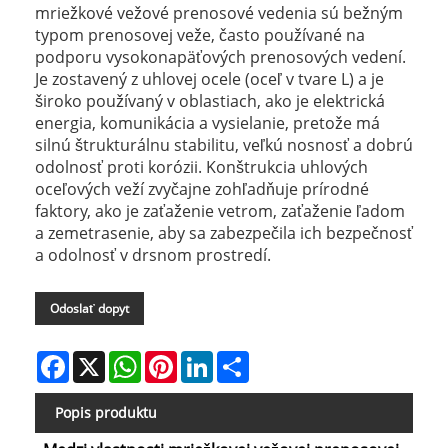
mriežkové vežové prenosové vedenia sú bežným
typom prenosovej veže, často používané na
podporu vysokonapäťových prenosových vedení.
Je zostavený z uhlovej ocele (oceľ v tvare L) a je
široko používaný v oblastiach, ako je elektrická
energia, komunikácia a vysielanie, pretože má
silnú štrukturálnu stabilitu, veľkú nosnosť a dobrú
odolnosť proti korózii. Konštrukcia uhlových
oceľových veží zvyčajne zohľadňuje prírodné
faktory, ako je zaťaženie vetrom, zaťaženie ľadom
a zemetrasenie, aby sa zabezpečila ich bezpečnosť
a odolnosť v drsnom prostredí.
Odoslať dopyt
Facebook
X
WhatsApp
Pinterest
LinkedIn
Share
Popis produktu