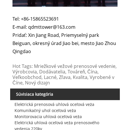
Tel: +86-15865523691
E-mail: qdmttower@163.com
Pridať: Xin Jiang Road, Priemyselný park
Beiguan, okresný úrad Jiao bei, mesto Jiao Zhou
Qingdao
Hot Tags: Mriežkové vežové prenosové vedenie,
Výrobcovia, Dodávatelia, Továreň, Čína,
Veľkoobchod, Lacné, Zľava, Kvalita, Vyrobené v
Číne, Nový dizajn
Súvisiaca kategória
Elektrická prenosová uhlová oceľová veža
Komunikačný uhol oceľová veža
Monitorovacia uhlová oceľová veža
Elektrická uhlová oceľová veža prenosového
vedenia 220kv