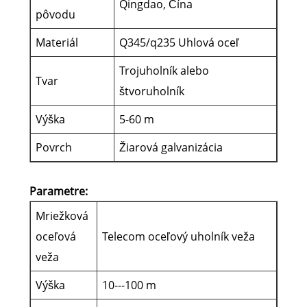
Qingdao, Čína
pôvodu
Materiál
Q345/q235 Uhlová oceľ
Trojuholník alebo
Tvar
štvoruholník
Výška
5-60 m
Povrch
Žiarová galvanizácia
Parametre:
Mriežková
oceľová
Telecom oceľový uholník veža
veža
Výška
10---100 m