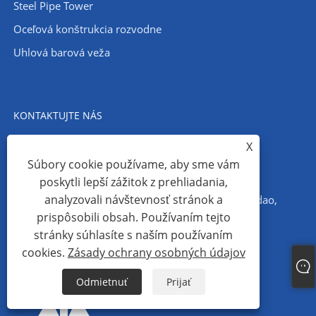
Steel Pipe Tower
Oceľová konštrukcia rozvodne
Uhlová barová veža
KONTAKTUJTE NÁS
X
Tel: +86-15865523691
Súbory cookie používame, aby sme vám
Email: jimmy@qdmttower.com
poskytli lepší zážitok z prehliadania,
analyzovali návštevnosť stránok a
Adresa: č. 8, Hengrui Road, Jiaozhou District, Qingdao,
prispôsobili obsah. Používaním tejto
Shandong 266300, Čína
stránky súhlasíte s naším používaním
cookies.
Zásady ochrany osobných údajov
Odmietnuť
Prijať