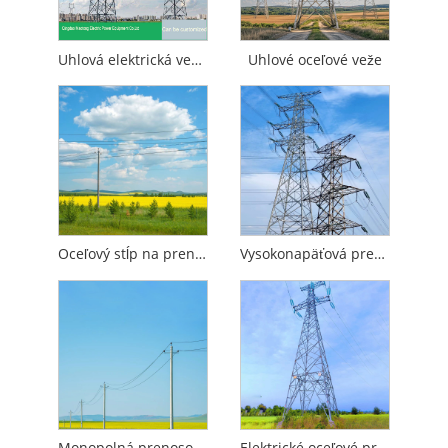
Uhlová elektrická vežová prenosová veža Q235 SS400
Uhlové oceľové veže
Oceľový stĺp na prenos energie
Vysokonapäťová prenosová veža
Monopolná prenosová veža
Elektrické oceľové profily veže