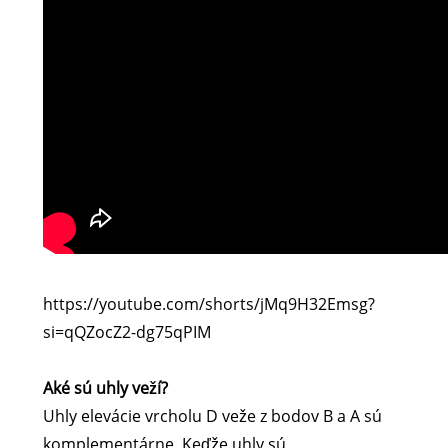
https://youtube.com/shorts/jMq9H32Emsg?
si=qQZocZ2-dg75qPIM
Aké sú uhly veží?
Uhly elevácie vrcholu D veže z bodov B a A sú
komplementárne. Keďže uhly sú