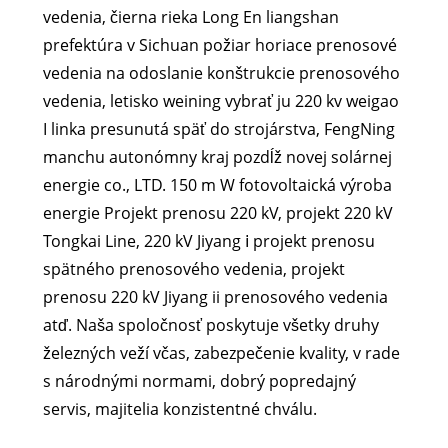
vedenia, čierna rieka Long En liangshan
prefektúra v Sichuan požiar horiace prenosové
vedenia na odoslanie konštrukcie prenosového
vedenia, letisko weining vybrať ju 220 kv weigao
I linka presunutá späť do strojárstva, FengNing
manchu autonómny kraj pozdĺž novej solárnej
energie co., LTD. 150 m W fotovoltaická výroba
energie Projekt prenosu 220 kV, projekt 220 kV
Tongkai Line, 220 kV Jiyang ⅰ projekt prenosu
spätného prenosového vedenia, projekt
prenosu 220 kV Jiyang ii prenosového vedenia
atď. Naša spoločnosť poskytuje všetky druhy
železných veží včas, zabezpečenie kvality, v rade
s národnými normami, dobrý popredajný
servis, majitelia konzistentné chválu.